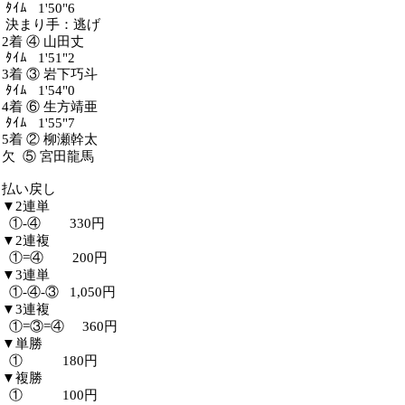
ﾀｲﾑ 1'50"6
決まり手：逃げ
2着 ④ 山田丈
ﾀｲﾑ 1'51"2
3着 ③ 岩下巧斗
ﾀｲﾑ 1'54"0
4着 ⑥ 生方靖亜
ﾀｲﾑ 1'55"7
5着 ② 柳瀬幹太
欠 ⑤ 宮田龍馬
払い戻し
▼2連単
①-④ 330円
▼2連複
①=④ 200円
▼3連単
①-④-③ 1,050円
▼3連複
①=③=④ 360円
▼単勝
① 180円
▼複勝
① 100円