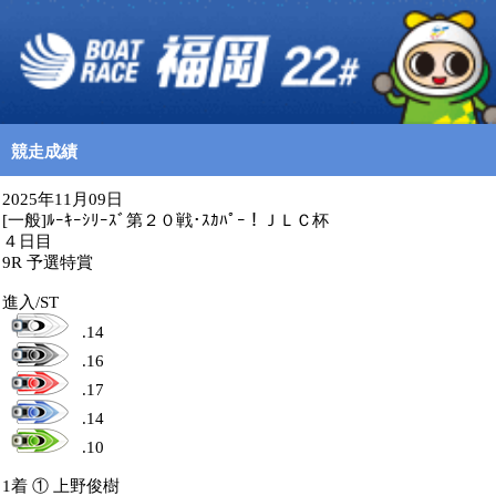
競走成績
2025年11月09日
[一般]ﾙｰｷｰｼﾘｰｽﾞ第２０戦･ｽｶﾊﾟｰ！ＪＬＣ杯
４日目
9R 予選特賞
進入/ST
.14
.16
.17
.14
.10
1着 ① 上野俊樹