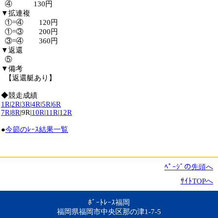
④ 130円
▼拡連複
①=④ 120円
①=③ 200円
③=④ 360円
▼返還
⑤
▼備考
【返還艇あり】
◆競走成績
1R
|
2R
|
3R
|
4R
|
5R
|
6R
7R
|
8R
|9R|
10R
|
11R
|
12R
●
今節のﾚｰｽ結果一覧
ﾍﾟｰｼﾞの先頭へ
ｻｲﾄTOPへ
ﾎﾞｰﾄﾚｰｽ福岡
福岡県福岡市中央区那の津1-7-5