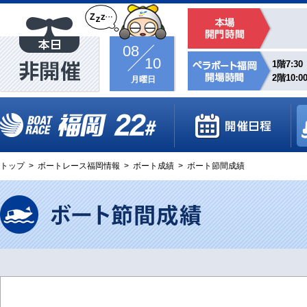
08
10
1階7:30
2階10:0
月曜日
トップ
>
ボートレース福岡情報
>
ボート成績
>
ボート節間成績