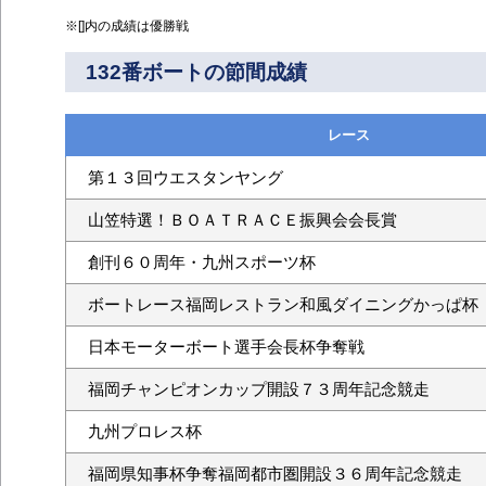
※[]内の成績は優勝戦
132番ボートの節間成績
レース
第１３回ウエスタンヤング
山笠特選！ＢＯＡＴＲＡＣＥ振興会会長賞
創刊６０周年・九州スポーツ杯
ボートレース福岡レストラン和風ダイニングかっぱ杯
日本モーターボート選手会長杯争奪戦
福岡チャンピオンカップ開設７３周年記念競走
九州プロレス杯
福岡県知事杯争奪福岡都市圏開設３６周年記念競走