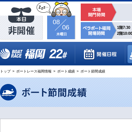
08
06
1階7:30
2階10:0
木曜日
トップ
>
ボートレース福岡情報
>
ボート成績
>
ボート節間成績