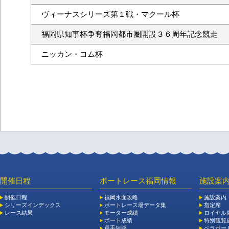
ヴィーナスシリーズ第１戦・マクール杯
福岡県知事杯争奪福岡都市圏開設３６周年記念競走
ニッカン・コム杯
開催日程
ボートレース福岡情報
施設案
開催日程
福岡水面攻略
施設案内
シリーズインデックス
ボートレース場データ集
指定席
レース結果
モーター成績
ロイヤル
ボート成績
特別観覧施
選手短評
ペラボー