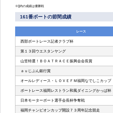
※[]内の成績は優勝戦
161番ボートの節間成績
レース
西部ボートレース記者クラブ杯
第１３回ウエスタンヤング
山笠特選！ＢＯＡＴＲＡＣＥ振興会会長賞
ａｕじぶん銀行賞
オールレディース・ＬＯＶＥＦＭ福岡なでしこカップ
ボートレース福岡レストラン和風ダイニングかっぱ杯
日本モーターボート選手会長杯争奪戦
福岡チャンピオンカップ開設７３周年記念競走