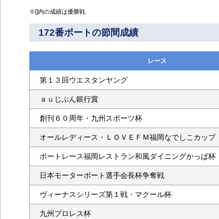
※[]内の成績は優勝戦
172番ボートの節間成績
レース
第１３回ウエスタンヤング
ａｕじぶん銀行賞
創刊６０周年・九州スポーツ杯
オールレディース・ＬＯＶＥＦＭ福岡なでしこカップ
ボートレース福岡レストラン和風ダイニングかっぱ杯
日本モーターボート選手会長杯争奪戦
ヴィーナスシリーズ第１戦・マクール杯
九州プロレス杯