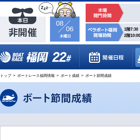
08
06
1階7:30
2階10:0
木曜日
トップ
>
ボートレース福岡情報
>
ボート成績
>
ボート節間成績