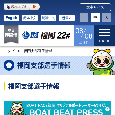
読み上げる
文字サイズ
小
中
大
English
簡体中文
繁體中文
한국어
08
08
menu
土曜日
トップ
>
福岡支部選手情報
福岡支部選手情報