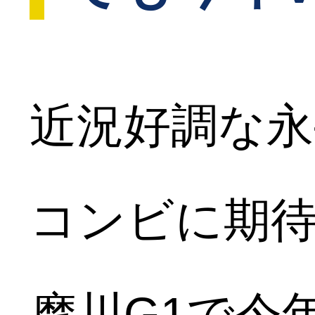
近況好調な永
コンビに期待
摩川G1で今