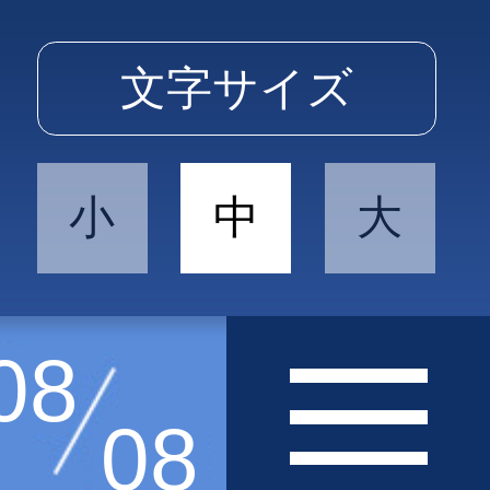
文字サイズ
小
中
大
08
08