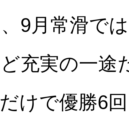
、9月常滑では
ど充実の一途
だけで優勝6