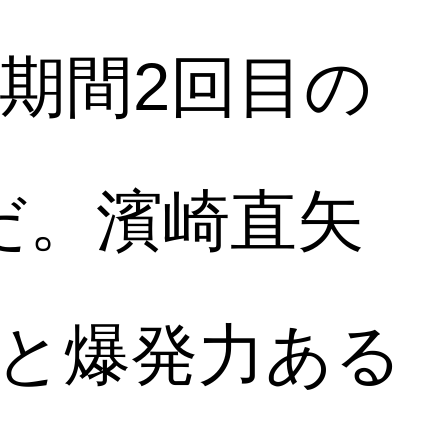
期間2回目の
だ。濱崎直矢
回と爆発力ある