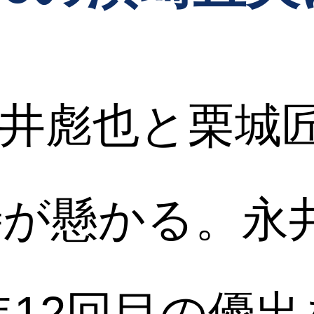
井彪也と栗城
が懸かる。永井
年12回目の優