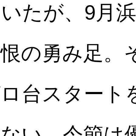
いたが、9月浜
痛恨の勇み足。
ゼロ台スタート
せない。今節は