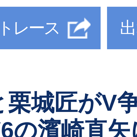
トレース
出
栗城匠がV争
V6の濱崎直矢