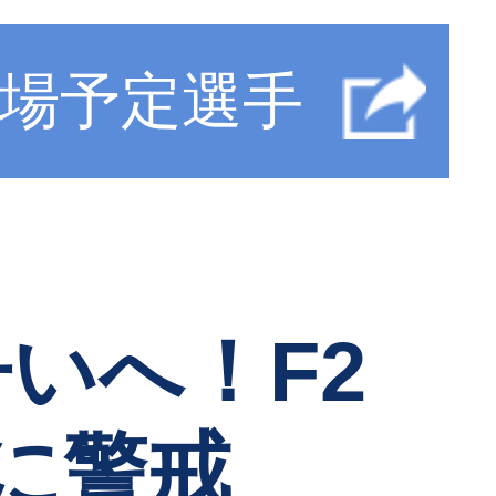
場予定選手
いへ！F2
に警戒