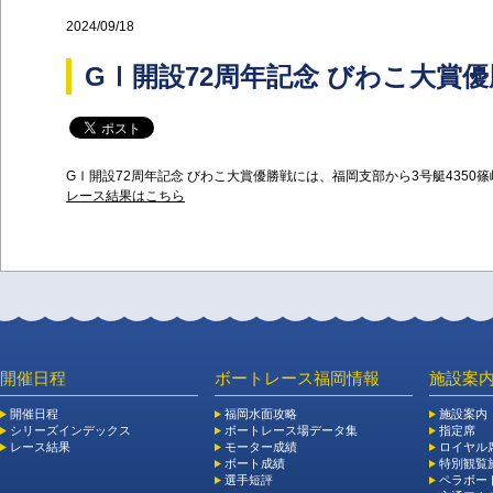
2024/09/18
GⅠ開設72周年記念 びわこ大賞
GⅠ開設72周年記念 びわこ大賞優勝戦には、福岡支部から3号艇4350
レース結果はこちら
開催日程
ボートレース福岡情報
施設案
開催日程
福岡水面攻略
施設案内
シリーズインデックス
ボートレース場データ集
指定席
レース結果
モーター成績
ロイヤル
ボート成績
特別観覧施
選手短評
ペラボー