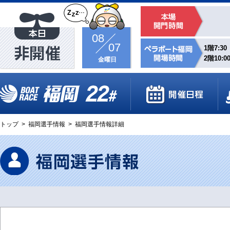
08
07
1階7:30
2階10:0
金曜日
トップ
>
福岡選手情報
>
福岡選手情報詳細