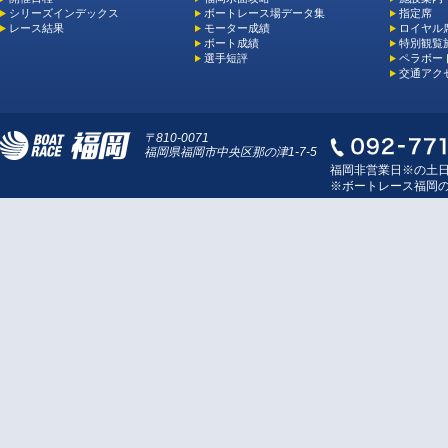
シリーズインデックス
ボートレース場データ集
指定席
レース結果
モーター成績
ロイヤル
ボート成績
特別観覧施
選手短評
ペラボー
交通アク
〒810-0071
福岡県福岡市中央区那の津1-7-5
福岡非営業日※の土
※ボートレース福岡