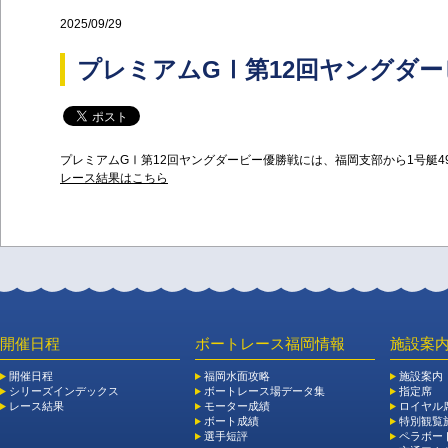
2025/09/29
プレミアムGⅠ第12回ヤングダ
プレミアムGⅠ第12回ヤングダービー優勝戦には、福岡支部から1号艇4
レース結果はこちら
開催日程
ボートレース福岡情報
施設案
開催日程
福岡水面攻略
施設案内
シリーズインデックス
ボートレース場データ集
指定席
レース結果
モーター成績
ロイヤル
ボート成績
特別観覧施
選手短評
ペラボー