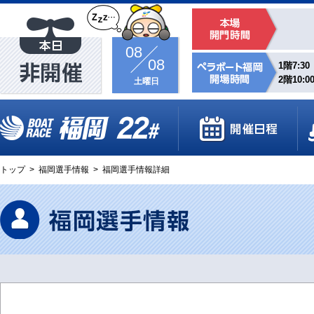
08
08
1階7:30
2階10:0
土曜日
トップ
>
福岡選手情報
>
福岡選手情報詳細