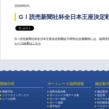
2026/05/21
GⅠ読売新聞社杯全日本王座決定戦
GⅠ読売新聞社杯全日本王座決定戦開設74周年記念優勝戦には、福岡支部
レース結果はこちら
開催日程
ボートレース福岡情報
施設案
開催日程
福岡水面攻略
施設案内
シリーズインデックス
ボートレース場データ集
指定席
レース結果
モーター成績
ロイヤル
ボート成績
特別観覧施
選手短評
ペラボー