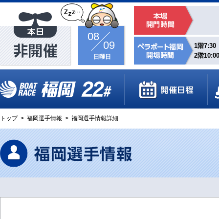
08
09
1階7:30
2階10:0
日曜日
トップ
>
福岡選手情報
>
福岡選手情報詳細