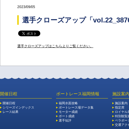
2023/09/05
選手クローズアップ「vol.22_3
選手クローズアップはこちらよりご覧ください。
開催日程
ボートレース福岡情報
施設案
開催日程
福岡水面攻略
施設案内
シリーズインデックス
ボートレース場データ集
指定席
レース結果
モーター成績
ロイヤル
ボート成績
特別観覧施
選手短評
ペラボー
交通アク