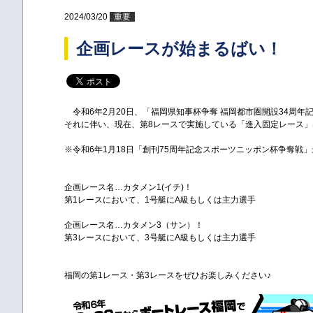
2024/03/20
重要
企画レースが始まるばい！
令和6年2月20日、「福岡県知事杯争奪 福岡都市圏開設34周
それに伴い、現在、第8レースで実施している「進入固定レース
※令和6年1月18日「創刊75周年記念スポーツニッポン杯争奪戦
企画レース名…カタメン1(イチ)！
第1レースにおいて、1号艇にA級もしくは主力選手
企画レース名…カタメン3（サン）！
第3レースにおいて、3号艇にA級もしくは主力選手
福岡の第1レース・第3レースをぜひお楽しみください♪