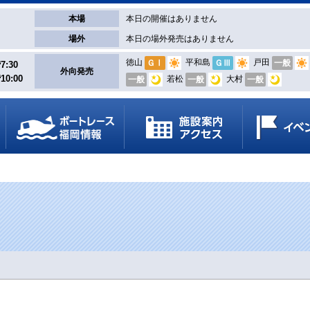
本場
本日の開催はありません
場外
本日の場外発売はありません
徳山
平和島
戸田
ＧⅠ
ＧⅢ
一般
7:30
外向発売
10:00
若松
大村
一般
一般
一般