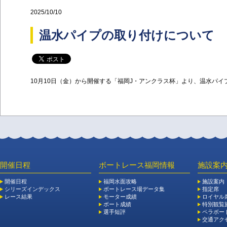
2025/10/10
温水パイプの取り付けについて
10月10日（金）から開催する「福岡J・アンクラス杯」より、温水パ
開催日程
ボートレース福岡情報
施設案
開催日程
福岡水面攻略
施設案内
シリーズインデックス
ボートレース場データ集
指定席
レース結果
モーター成績
ロイヤル
ボート成績
特別観覧施
選手短評
ペラボー
交通アク