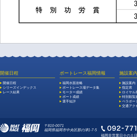
開催日程
ボートレース福岡情報
施設案
開催日程
福岡水面攻略
施設案内
シリーズインデックス
ボートレース場データ集
指定席
レース結果
モーター成績
ロイヤル
ボート成績
特別観覧施
選手短評
ペラボー
交通アク
〒810-0071
福岡県福岡市中央区那の津1-7-5
福岡非営業日※の土