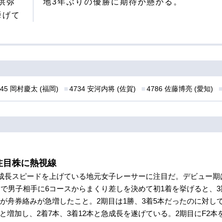
洪弥
地3年ぶりの優勝に期待が懸かる。
挙げて
545 岡村慶太 (福岡)
4734 安河内将 (佐賀)
4786 佐藤博亮 (愛知)
注目株に熱視線
、成長スピードを上げている地元女子レーサーに注目だ。デビュー期
田で男子相手に6コースからまくり差しを決めて初1着を挙げると、3
舟券絡みが急増したこと。2期目は1勝、3着5本だったのに対して、
6本と増加し、2着7本、3着12本と急成長を遂げている。2期目にF