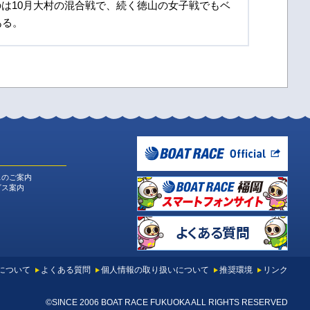
は10月大村の混合戦で、続く徳山の女子戦でもベ
ある。
スのご案内
ビス案内
について
よくある質問
個人情報の取り扱いについて
推奨環境
リンク
©SINCE 2006 BOAT RACE FUKUOKA ALL RIGHTS RESERVED