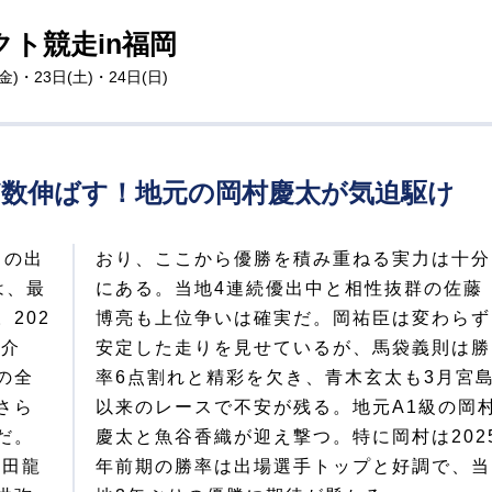
ト競走in福岡
金)・23日(土)・24日(日)
V数伸ばす！地元の岡村慶太が気迫駆け
クの出
は十分
は、最
の佐藤
202
わらず
俊介
は勝
の全
宮島
さら
岡村
だ。
25
上田龍
で、当