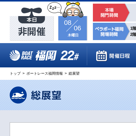
08
06
1階
2階
木曜日
トップ
>
ボートレース福岡情報
>
総展望