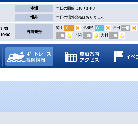
本場
本日の開催はありません
場外
本日の場外発売はありません
徳山
平和島
戸田
ＧⅠ
ＧⅢ
一般
7:30
外向発売
10:00
下関
大村
一般
一般
一般