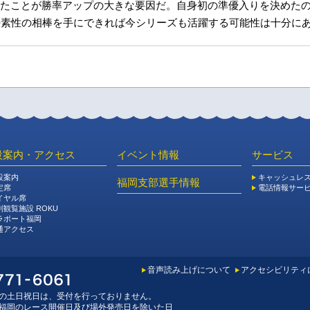
たことが勝率アップの大きな要因だ。自身初の準優入りを決めたの
好素性の相棒を手にできれば今シリーズも活躍する可能性は十分に
設案内・アクセス
イベント情報
サービス
設案内
キャッシュレ
福岡支部選手情報
定席
電話情報サー
イヤル席
別観覧施設 ROKU
ラボート福岡
通アクセス
音声読み上げについて
アクセシビリティ
の土日祝日は、受付を行っておりません。
福岡のレース開催日及び場外発売日を除いた日