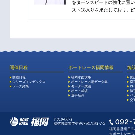
をターンスピードの強化に置い
スト18入りを果たしており、
開催日程
ボートレース福岡情報
施
開催日程
福岡水面攻略
施
シリーズインデックス
ボートレース場データ集
指
レース結果
モーター成績
ロ
ボート成績
特
選手短評
ペ
交
〒810-0071
福岡県福岡市中央区那の津1-7-5
福岡非営業日※
※ボートレース