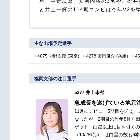
星、中野次郎、安河内将の3名や、松井
と井上一輝の114期コンビは今年V2を
主な出場予定選手
4075 中野次郎 (東京)
4278 藤岡俊介 (兵庫)
4
福岡支部の注目選手
5277 井上未都
急成長を遂げている地元
11月にデビュー5期目を迎え
なったが、2期目の昨年8月戸
ゲット。白星以上に目を引くのが
（10/28時点）は白星の数も