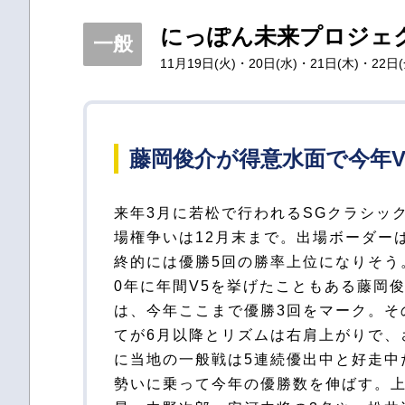
にっぽん未来プロジェク
一般
11月19日(火)・20日(水)・21日(木)・22日(
藤岡俊介が得意水面で今年
来年3月に若松で行われるSGクラシッ
おり、ここから優勝を積み重ねる実力
場権争いは12月末まで。出場ボーダー
にある。当地4連続優出中と相性抜群
終的には優勝5回の勝率上位になりそう。
博亮も上位争いは確実だ。岡祐臣は変
0年に年間V5を挙げたこともある藤岡
安定した走りを見せているが、馬袋義則
は、今年ここまで優勝3回をマーク。そ
率6点割れと精彩を欠き、青木玄太も3月
てが6月以降とリズムは右肩上がりで、
以来のレースで不安が残る。地元A1級の
に当地の一般戦は5連続優出中と好走中
慶太と魚谷香織が迎え撃つ。特に岡村は20
勢いに乗って今年の優勝数を伸ばす。
年前期の勝率は出場選手トップと好調