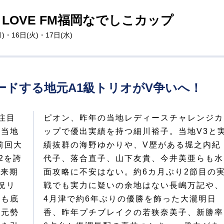
LOVE FM福岡なでしこカップ
)・16日(火)・17日(水)
ードする地元A1級トリオがV争いへ！
注目
ジカ
、当地
3と実
前回大
之内紀
2を誇
らも水
は来期
目の実
況リ
や、
なも底
瀧明日
地元勢
新勝率