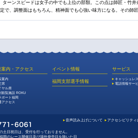
、ターンスピードは女子の中でも上位の部類。この点は師匠・竹井
定で、調整面はもちろん、精神面でも心強い味方になる。その師匠
設案内・アクセス
イベント情報
サービス
設案内
キャッシュレ
福岡支部選手情報
定席
電話情報サー
イヤル席
別観覧施設 ROKU
ラボート福岡
通アクセス
音声読み上げについて
アクセシビリティ
の土日祝日は、受付を行っておりません。
福岡のレース開催日及び場外発売日を除いた日