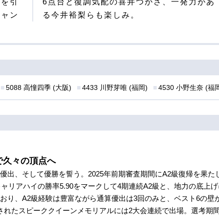
勢を引
力があ
チャン
る今井裕梨らも楽しみ。
5088 高憧四季 (大阪)
4433 川野芽唯 (福岡)
4530 小野生奈 (福
で久々の頂点へ
優出、そして優勝を誓う。2025年前期審査期間にA2級復帰を果た
キャリアハイの勝率5.90をマークして4期連続A2級と、地力の底
おり、A2級経験は豊富ながら通算優出は3回のみと、ベスト6の壁
されたスピーククイーンメモリアルには2大会連続で出場。選考期