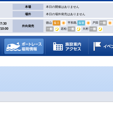
本場
本日の開催はありません
場外
本日の場外発売はありません
徳山
平和島
戸田
ＧⅠ
ＧⅢ
一般
7:30
外向発売
10:00
若松
大村
一般
一般
一般