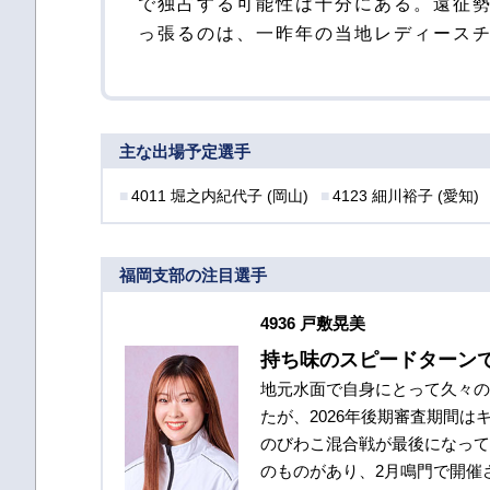
で独占する可能性は十分にある。遠征
6点台と復調気配の喜井つかさ、一発
っ張るのは、一昨年の当地レディース
主な出場予定選手
4011 堀之内紀代子 (岡山)
4123 細川裕子 (愛知)
福岡支部の注目選手
4936 戸敷晃美
持ち味のスピードターン
地元水面で自身にとって久々の
たが、2026年後期審査期間は
のびわこ混合戦が最後になって
のものがあり、2月鳴門で開催