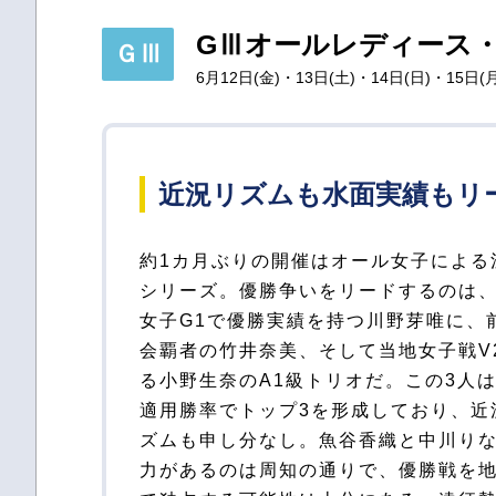
GⅢオールレディース・
ＧⅢ
6月12日(金)・13日(土)・14日(日)・15日(月
近況リズムも水面実績もリ
約1カ月ぶりの開催はオール女子による
ピオン、昨年の当地レディースチャレン
シリーズ。優勝争いをリードするのは
ップで優出実績を持つ細川裕子。当地V
女子G1で優勝実績を持つ川野芽唯に、
績抜群の海野ゆかりや、V歴がある堀
会覇者の竹井奈美、そして当地女子戦V
代子、落合直子、山下友貴、今井美亜
る小野生奈のA1級トリオだ。この3人
面攻略に不安はない。約6カ月ぶり2節
適用勝率でトップ3を形成しており、近
戦でも実力に疑いの余地はない長嶋万記
ズムも申し分なし。魚谷香織と中川り
4月津で約6年ぶりの優勝を飾った大
力があるのは周知の通りで、優勝戦を
香、昨年プチブレイクの若狭奈美子、