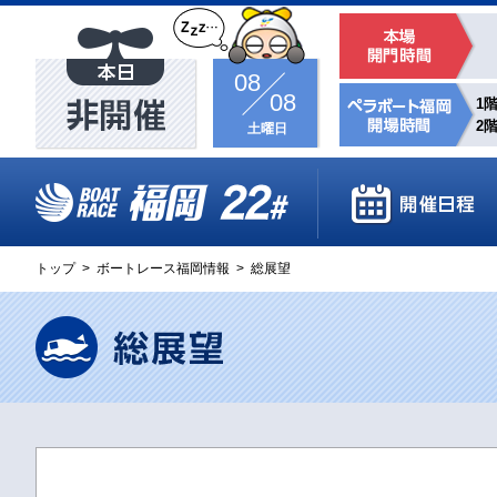
08
08
1階
2階
土曜日
トップ
>
ボートレース福岡情報
>
総展望