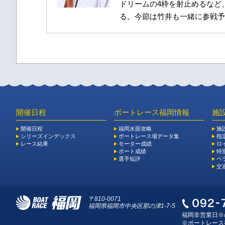
ドリームの4枠を射止めるなど
る。今節は竹井も一緒に参戦予
開催日程
ボートレース福岡情報
施
開催日程
福岡水面攻略
施
シリーズインデックス
ボートレース場データ集
指
レース結果
モーター成績
ロ
ボート成績
特
選手短評
ペ
交
〒810-0071
福岡県福岡市中央区那の津1-7-5
福岡非営業日※
※ボートレース