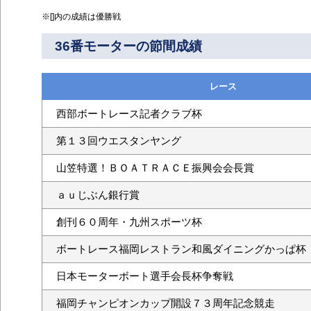
※[]内の成績は優勝戦
36番モーターの節間成績
レース
西部ボートレース記者クラブ杯
第１３回ウエスタンヤング
山笠特選！ＢＯＡＴＲＡＣＥ振興会会長賞
ａｕじぶん銀行賞
創刊６０周年・九州スポーツ杯
ボートレース福岡レストラン和風ダイニングかっぱ杯
日本モーターボート選手会長杯争奪戦
福岡チャンピオンカップ開設７３周年記念競走