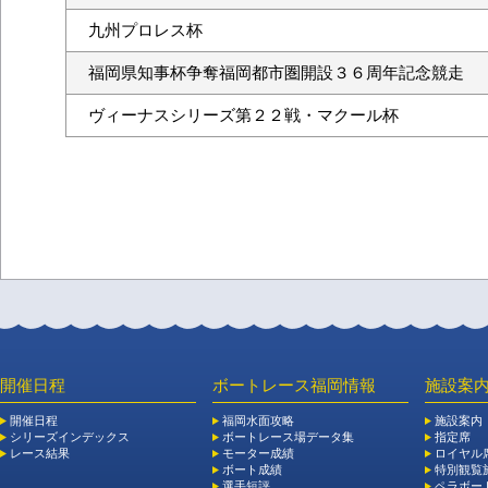
九州プロレス杯
福岡県知事杯争奪福岡都市圏開設３６周年記念競走
ヴィーナスシリーズ第２２戦・マクール杯
開催日程
ボートレース福岡情報
施設案
開催日程
福岡水面攻略
施設案内
シリーズインデックス
ボートレース場データ集
指定席
レース結果
モーター成績
ロイヤル
ボート成績
特別観覧施
選手短評
ペラボー