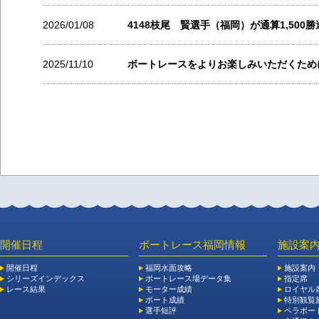
2026/01/08
4148枝尾 賢選手（福岡）が通算1,500
2025/11/10
ボートレースをよりお楽しみいただくため
開催日程
ボートレース福岡情報
施設案
開催日程
福岡水面攻略
施設案内
シリーズインデックス
ボートレース場データ集
指定席
レース結果
モーター成績
ロイヤル
ボート成績
特別観覧施
選手短評
ペラボー