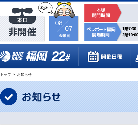
08
07
1階7:30
2階10:0
金曜日
トップ
>
お知らせ