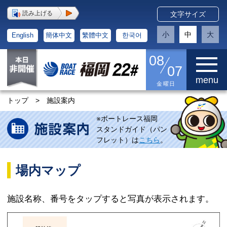
読み上げる
文字サイズ
小
中
大
English
簡体中文
繁體中文
한국어
08
07
menu
金曜日
トップ
>
施設案内
※ボートレース福岡
スタンドガイド（パン
フレット）は
こちら
。
場内マップ
施設名称、番号をタップすると写真が表示されます。