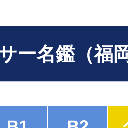
サー名鑑（福
B1
B2