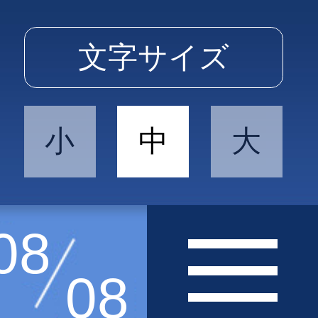
文字サイズ
小
中
大
08
08