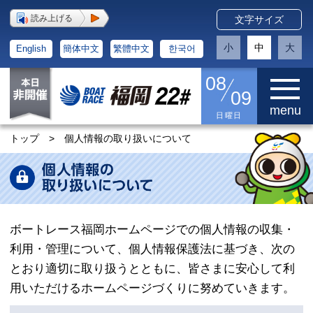
読み上げる
文字サイズ
小
中
大
English
簡体中文
繁體中文
한국어
08
09
menu
日曜日
トップ
>
個人情報の取り扱いについて
ボートレース福岡ホームページでの個人情報の収集・
利用・管理について、個人情報保護法に基づき、次の
とおり適切に取り扱うとともに、皆さまに安心して利
用いただけるホームページづくりに努めていきます。