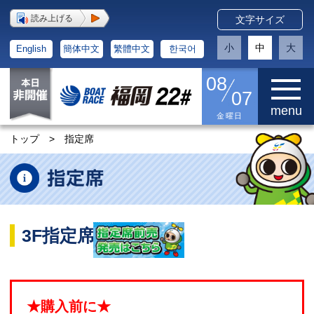
読み上げる
文字サイズ
小
中
大
English
簡体中文
繁體中文
한국어
08
07
menu
金曜日
トップ
>
指定席
3F指定席
★購入前に★