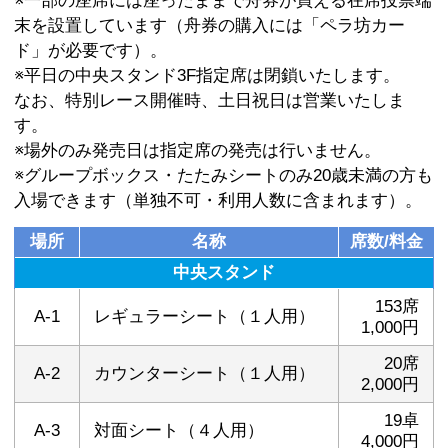
※一部の座席には座ったままで舟券が買える在席投票端
末を設置しています（舟券の購入には「ペラ坊カー
ド」が必要です）。
※平日の中央スタンド3F指定席は閉鎖いたします。
なお、特別レース開催時、土日祝日は営業いたしま
す。
※場外のみ発売日は指定席の発売は行いません。
※グループボックス・たたみシートのみ20歳未満の方も
入場できます（単独不可・利用人数に含まれます）。
場所
名称
席数/料金
中央スタンド
153席
A-1
レギュラーシート（１人用）
1,000円
20席
A-2
カウンターシート（１人用）
2,000円
19卓
A-3
対面シート（４人用）
4,000円