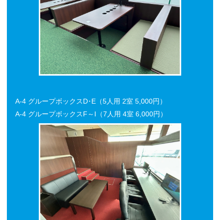
A-4 グループボックスD･E（5人用 2室 5,000円）
A-4 グループボックスF～I（7人用 4室 6,000円）