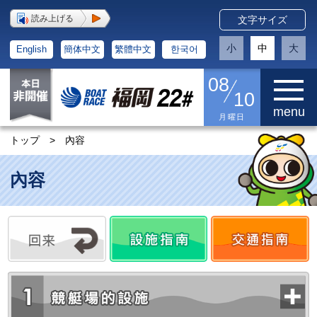
読み上げる
文字サイズ
小
中
大
English
簡体中文
繁體中文
한국어
08
10
menu
月曜日
トップ
>
內容
內容