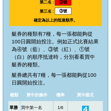
第二名 :
③號
第三名 :
③號
確定為以上的抵達順序。
艇券的種類有7種，每一張都能夠從
100日圓開始投注。例如正式比賽結果
為④號（藍）、③號（紅）、①號
（白）的順序抵達時，分別看看買中
艇券的種類。
艇券總共有7種，每一張都能夠從100
日圓開始投注。
種類
買中的條件
機率
買中樣式
單勝
買中第一名
1/6