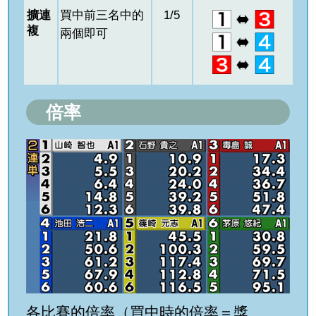
擴連
買中前三名中的
1/5
複
兩個即可
倍率
各比賽的倍率（買中時的倍率＝獎