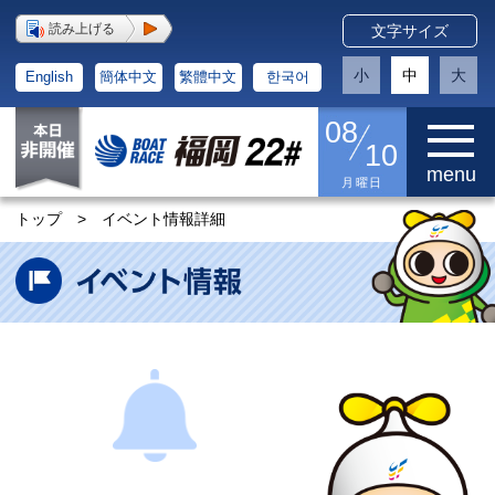
読み上げる
文字サイズ
小
中
大
English
簡体中文
繁體中文
한국어
08
10
menu
月曜日
トップ
>
イベント情報詳細