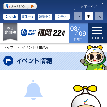
読み上げる
文字サイズ
小
中
大
English
簡体中文
繁體中文
한국어
08
09
menu
日曜日
トップ
>
イベント情報詳細