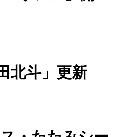
6塩田北斗」更新
クス・たたみシー