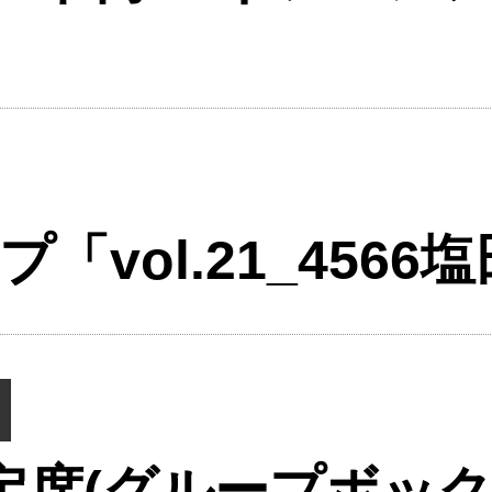
「vol.21_456
定席(グループボッ