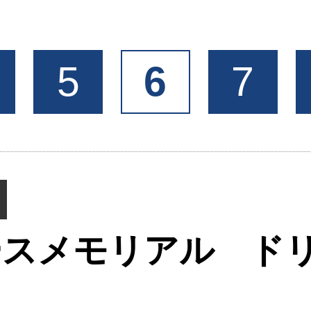
5
6
7
ースメモリアル ド