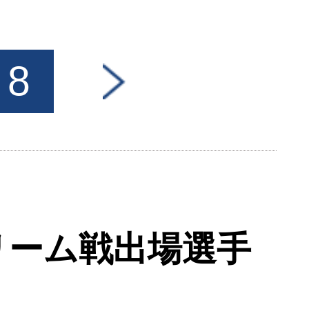
8
>
リーム戦出場選手