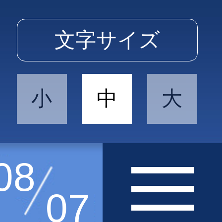
文字サイズ
小
中
大
08
07