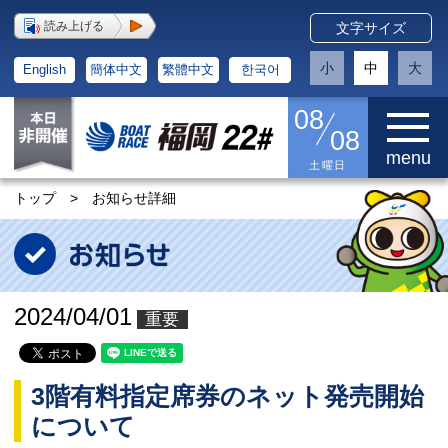
読み上げる
文字サイズ
小
中
大
English
簡体中文
繁體中文
한국어
08
08
menu
土曜日
トップ
>
お知らせ詳細
2024/04/01
重要
3階有料指定席券のネット発売開始
について