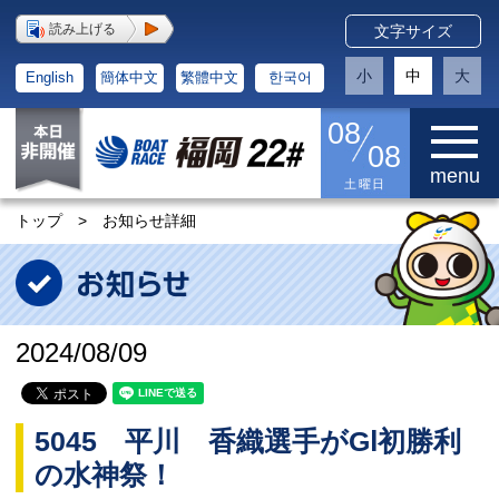
読み上げる
文字サイズ
小
中
大
English
簡体中文
繁體中文
한국어
08
08
menu
土曜日
トップ
>
お知らせ詳細
2024/08/09
5045 平川 香織選手がGⅠ初勝利
の水神祭！