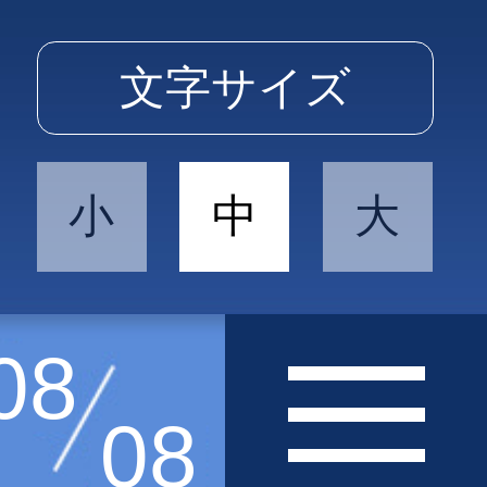
文字サイズ
小
中
大
08
08