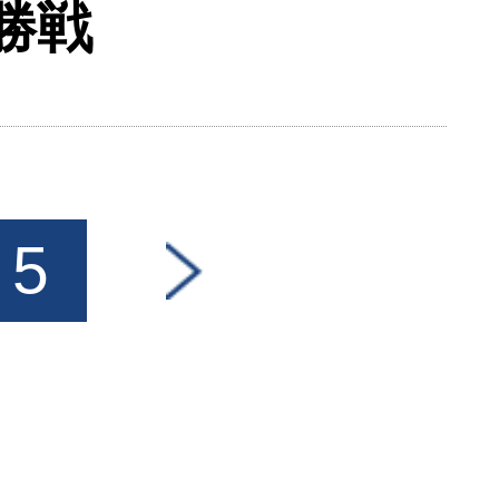
勝戦
5
>