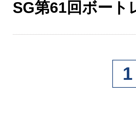
SG第61回ボー
1