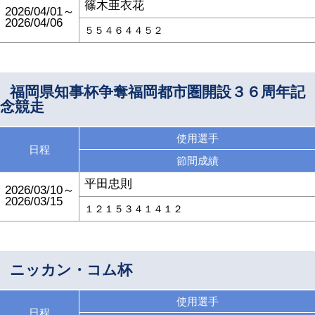
篠木亜衣花
2026/04/01～
2026/04/06
５５４６４４５２
福岡県知事杯争奪福岡都市圏開設３６周年記
念競走
使用選手
日程
節間成績
平田忠則
2026/03/10～
2026/03/15
１２１５３４１４１２
ニッカン・コム杯
使用選手
日程