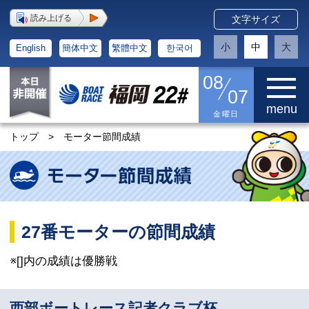
読み上げる
文字サイズ
小
中
大
English
簡体中文
繁體中文
한국어
08
07
menu
金曜日
トップ
>
モーター節間成績
27番モーターの節間成績
※[]内の成績は優勝戦
西部ボートレース記者クラブ杯