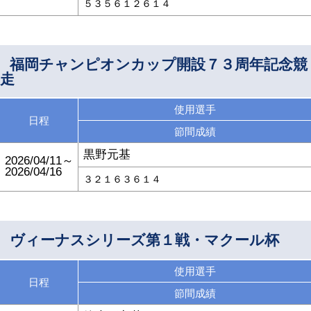
５３５６１２６１４
福岡チャンピオンカップ開設７３周年記念競
走
使用選手
日程
節間成績
黒野元基
2026/04/11～
2026/04/16
３２１６３６１４
ヴィーナスシリーズ第１戦・マクール杯
使用選手
日程
節間成績