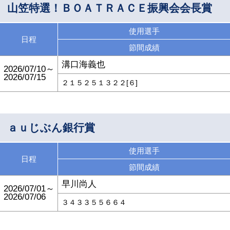
山笠特選！ＢＯＡＴＲＡＣＥ振興会会長賞
使用選手
日程
節間成績
溝口海義也
2026/07/10～
2026/07/15
２１５２５１３２２[６]
ａｕじぶん銀行賞
使用選手
日程
節間成績
早川尚人
2026/07/01～
2026/07/06
３４３３５５６６４