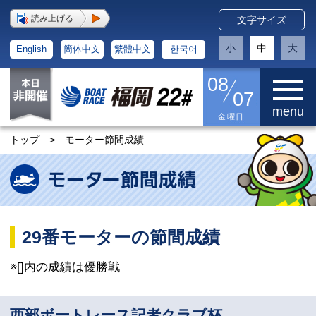
読み上げる
文字サイズ
小
中
大
English
簡体中文
繁體中文
한국어
08
07
menu
金曜日
トップ
>
モーター節間成績
29番モーターの節間成績
※[]内の成績は優勝戦
西部ボートレース記者クラブ杯