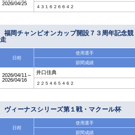
2026/04/25
４３１６２６６４２
福岡チャンピオンカップ開設７３周年記念競
走
使用選手
日程
節間成績
井口佳典
2026/04/11～
2026/04/16
２２５４６５４６２
ヴィーナスシリーズ第１戦・マクール杯
使用選手
日程
節間成績