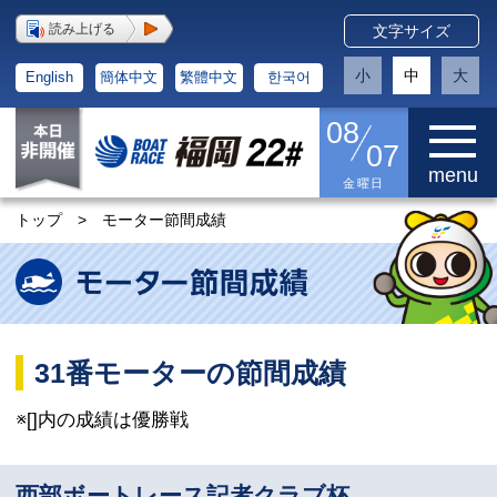
読み上げる
文字サイズ
小
中
大
English
簡体中文
繁體中文
한국어
08
07
menu
金曜日
トップ
>
モーター節間成績
31番モーターの節間成績
※[]内の成績は優勝戦
西部ボートレース記者クラブ杯