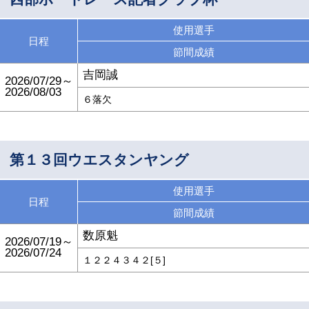
使用選手
日程
節間成績
吉岡誠
2026/07/29～
2026/08/03
６落欠
第１３回ウエスタンヤング
使用選手
日程
節間成績
数原魁
2026/07/19～
2026/07/24
１２２４３４２[５]