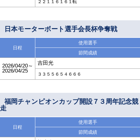
２２１１６１６１転
日本モーターボート選手会長杯争奪戦
使用選手
日程
節間成績
吉田光
2026/04/20～
2026/04/25
３３５５６５４６６６
福岡チャンピオンカップ開設７３周年記念競
走
使用選手
日程
節間成績