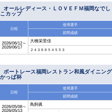
オールレディース・ＬＯＶＥＦＭ福岡なでし
こカップ
使用選手
日程
節間成績
大橋栄里佳
2026/06/12～
2026/06/17
２４３６６５４５５３
ボートレース福岡レストラン和風ダイニング
かっぱ杯
使用選手
日程
節間成績
鳥飼眞
2026/05/08～
2026/05/13