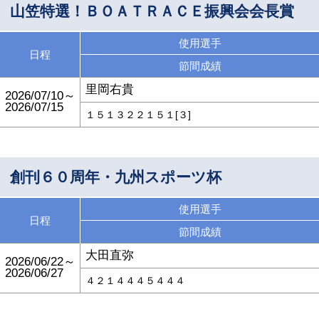
山笠特選！ＢＯＡＴＲＡＣＥ振興会会長賞
使用選手
日程
節間成績
里岡右貴
2026/07/10～
2026/07/15
１５１３２２１５１[３]
創刊６０周年・九州スポーツ杯
使用選手
日程
節間成績
大田直弥
2026/06/22～
2026/06/27
４２１４４４５４４４