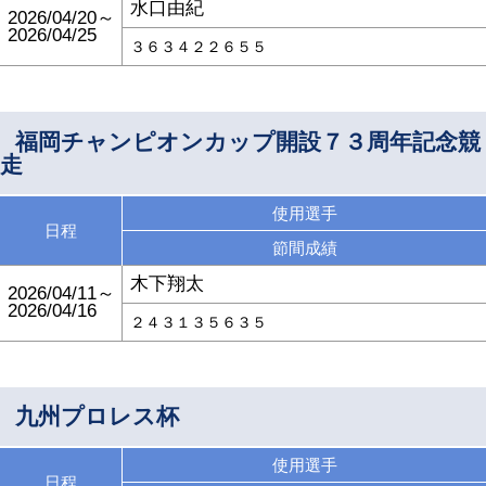
水口由紀
2026/04/20～
2026/04/25
３６３４２２６５５
福岡チャンピオンカップ開設７３周年記念競
走
使用選手
日程
節間成績
木下翔太
2026/04/11～
2026/04/16
２４３１３５６３５
九州プロレス杯
使用選手
日程