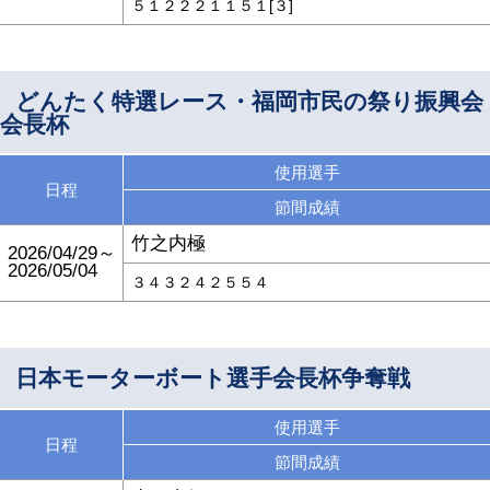
５１２２２１１５１[３]
どんたく特選レース・福岡市民の祭り振興会
会長杯
使用選手
日程
節間成績
竹之内極
2026/04/29～
2026/05/04
３４３２４２５５４
日本モーターボート選手会長杯争奪戦
使用選手
日程
節間成績