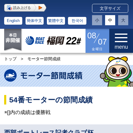
読み上げる
文字サイズ
小
中
大
English
簡体中文
繁體中文
한국어
08
07
menu
金曜日
トップ
>
モーター節間成績
54番モーターの節間成績
※[]内の成績は優勝戦
西部ボートレース記者クラブ杯