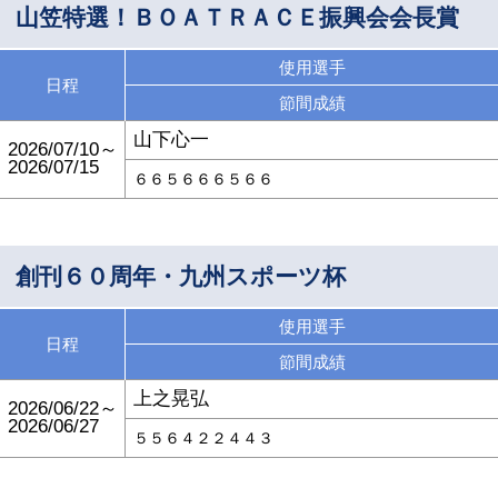
山笠特選！ＢＯＡＴＲＡＣＥ振興会会長賞
使用選手
日程
節間成績
山下心一
2026/07/10～
2026/07/15
６６５６６６５６６
創刊６０周年・九州スポーツ杯
使用選手
日程
節間成績
上之晃弘
2026/06/22～
2026/06/27
５５６４２２４４３