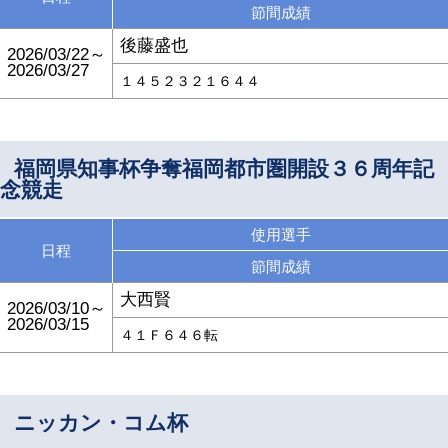
節間成績
後藤盛也
2026/03/22～
2026/03/27
１４５２３２１６４４
福岡県知事杯争奪福岡都市圏開設３６周年記
念競走
使用選手
日程
節間成績
大西賢
2026/03/10～
2026/03/15
４１Ｆ６４６転
ニッカン・コム杯