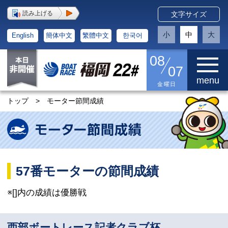
読み上げる
文字サイズ
小
中
大
English
簡体中文
繁體中文
한국어
08
07
menu
金曜日
トップ
>
モーター節間成績
57番モーターの節間成績
※[]内の成績は優勝戦
西部ボートレース記者クラブ杯