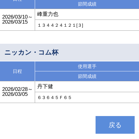
節間成績
峰重力也
2026/03/10～
2026/03/15
１３４４２４１２１[３]
ニッカン・コム杯
使用選手
日程
節間成績
丹下健
2026/02/28～
2026/03/05
６３６４５Ｆ６５
戻る