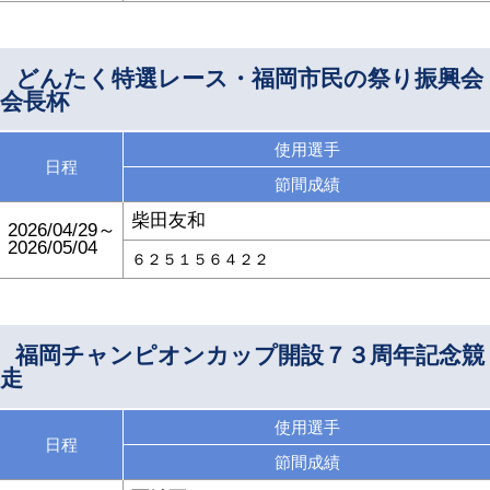
どんたく特選レース・福岡市民の祭り振興会
会長杯
使用選手
日程
節間成績
柴田友和
2026/04/29～
2026/05/04
６２５１５６４２２
福岡チャンピオンカップ開設７３周年記念競
走
使用選手
日程
節間成績