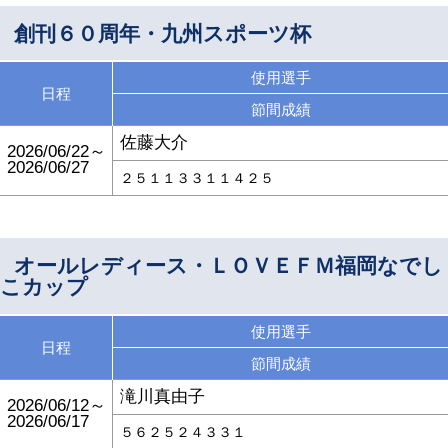
創刊６０周年・九州スポーツ杯
使用選手
日程
節間成績
佐藤大介
2026/06/22～
2026/06/27
２５１１３３１１４２５
オールレディース・ＬＯＶＥＦＭ福岡なでし
こカップ
使用選手
日程
節間成績
滝川真由子
2026/06/12～
2026/06/17
５６２５２４３３１