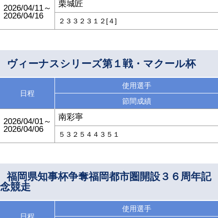
栗城匠
2026/04/11～
2026/04/16
２３３２３１２[４]
ヴィーナスシリーズ第１戦・マクール杯
使用選手
日程
節間成績
南彩寧
2026/04/01～
2026/04/06
５３２５４４３５１
福岡県知事杯争奪福岡都市圏開設３６周年記
念競走
使用選手
日程